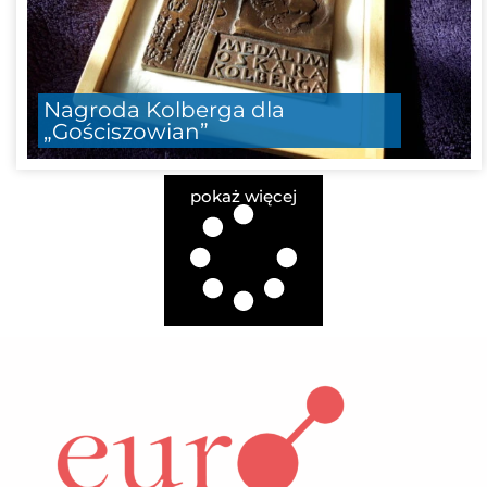
Nagroda Kolberga dla
„Gościszowian”
pokaż więcej