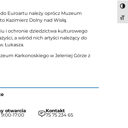
Togg
ski do Euroartu należy oprócz Muzeum
Togg
to Kazimierz Dolny nad Wisłą.
 i ochronie dziedzictwa kulturowego
yści, a wśród nich artyści należący do
w. Łukasza.
Muzeum Karkonoskiego w Jeleniej Górze z
ze
y otwarcia
Kontakt
 9:00-17:00
75 75 234 65