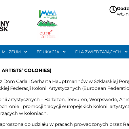
Godz
wt.-n
O MUZEUM
EDUKACJA
DLA ZWIEDZAJĄCYCH
ARTISTS’ COLONIES)
az Dom Carla i Gerharta Hauptmannów w Szklarskiej Po
skiej Federacji Kolonii Artystycznych (European Federatio
lonii artystycznych – Barbizon, Tervuren, Worpswede, Ah
a ochronie i promocji tradycji europejskich kolonii artys
zących w koloniach.
aproszona do udziału w pracach prowadzonych przez Ra