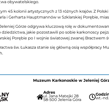
stwa obywatelskiego.
tym 45 kolonii artystycznych z 13 różnych krajów. Z Pol
rla i Gerharta Hauptmannów w Szklarskiej Porębie, mias
leniej Górze odgrywa kluczową rolę w dokumentowaniu
ziedzictwa, jakie pozostawili po sobie karkonoscy pejzaż
larskiej Porębie po I wojnie światowej zwanej Bractwem ś
Bractwa św. Łukasza stanie się główną osią współpracy 
h.
Muzeum Karkonoskie w Jeleniej Gór
Adres
Godzin
ul. Jana Matejki 28
wt.-nd.
58-500 Jelenia Góra