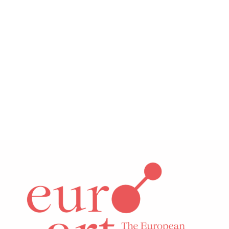
Dziedzictwo niematerialne
więcej