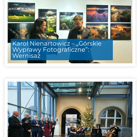
Karol Nienartowicz – „Górskie
Wyprawy Fotograficzne”:
Wernisaż