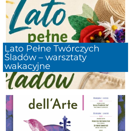
Lato Pełne Twórczych
Śladów – warsztaty
wakacyjne