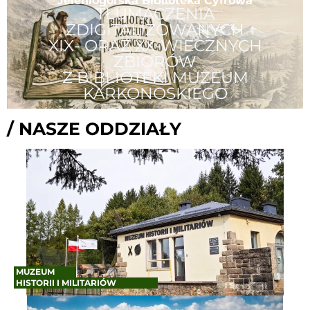
Jeleniogórska Biblioteka Cyfrowa
TŁUMACZENIA
ZDIGITALIZOWANYCH
XIX- ORAZ XX-WIECZNYCH
ZBIORÓW
Z BIBLIOTEKI MUZEUM
KARKONOSKIEGO
/ NASZE ODDZIAŁY
MUZEUM
HISTORII I MILITARIÓW