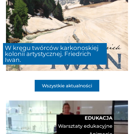
W kręgu twórców karkonoskiej
kolonii artystycznej. Friedrich
Iwan.
Wszystkie aktualności
EDUKACJA
Warsztaty edukacyjne