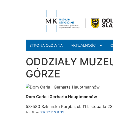
STRONA GŁÓWNA
AKTUALNOŚCI
ODDZIAŁY MUZE
GÓRZE
Dom Carla i Gerharta Hauptmannów
58-580 Szklarska Poręba, ul. 11 Listopada 23
tel./fax
75 717 26 11