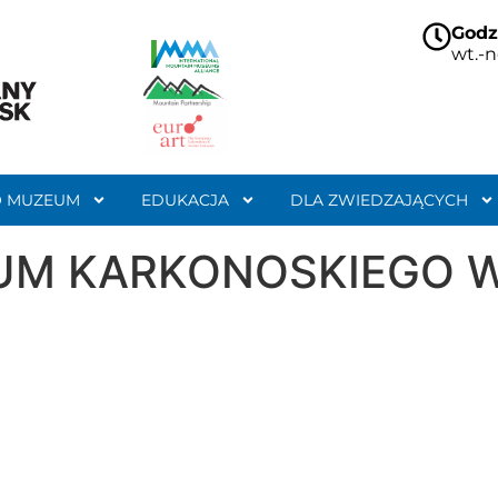
Godz
wt.-n
O MUZEUM
EDUKACJA
DLA ZWIEDZAJĄCYCH
UM KARKONOSKIEGO W