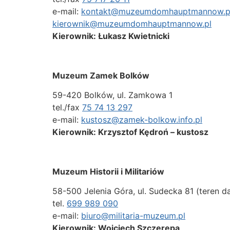
e-mail:
kontakt@muzeumdomhauptmannow.pl
kierownik@muzeumdomhauptmannow.pl
Kierownik: Łukasz Kwietnicki
Muzeum Zamek Bolków
59-420 Bolków, ul. Zamkowa 1
tel./fax
75 74 13 297
e-mail:
kustosz@zamek-bolkow.info.pl
Kierownik: Krzysztof Kędroń – kustosz
Muzeum Historii i Militariów
58-500 Jelenia Góra, ul. Sudecka 81 (teren d
tel.
699 989 090
e-mail:
biuro@militaria-muzeum.pl
Kierownik: Wojciech Szczerepa