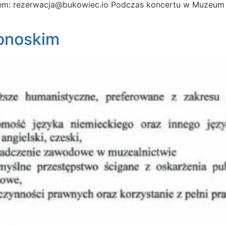
lem: rezerwacja@bukowiec.io Podczas koncertu w Muzeum 
onoskim