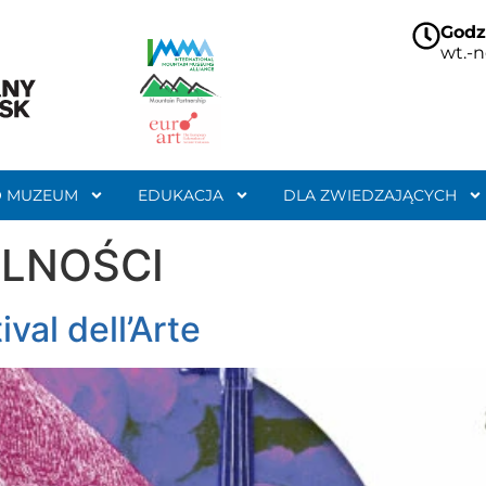
Godz
wt.-n
O MUZEUM
EDUKACJA
DLA ZWIEDZAJĄCYCH
LNOŚCI
val dell’Arte