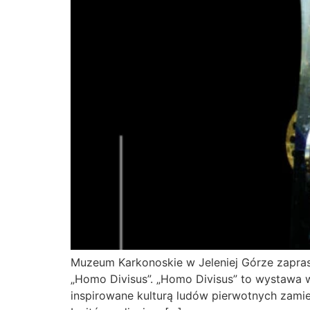
Muzeum Karkonoskie w Jeleniej Górze zapra
„Homo Divisus”. „Homo Divisus” to wystawa 
inspirowane kulturą ludów pierwotnych zami