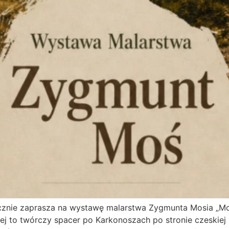
cznie zaprasza na wystawę malarstwa Zygmunta Mosia „Mo
j to twórczy spacer po Karkonoszach po stronie czeskiej i p