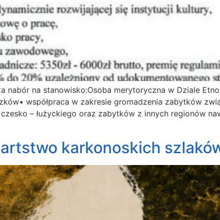
za nabór na stanowisko:Osoba merytoryczna w Dziale Etno
wiązków• współpraca w zakresie gromadzenia zabytków zwi
– czesko – łużyckiego oraz zabytków z innych regionów na
artstwo karkonoskich szlakó