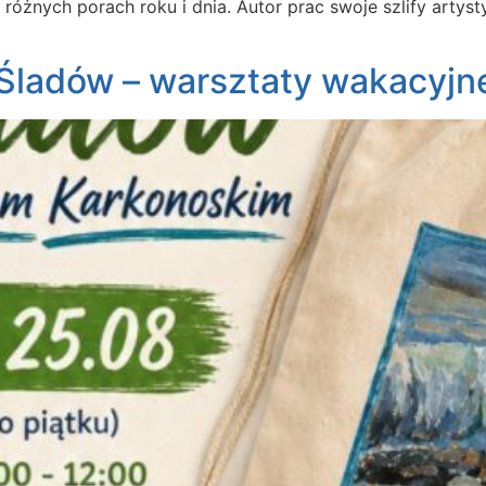
óżnych porach roku i dnia. Autor prac swoje szlify artys
Śladów – warsztaty wakacyjn