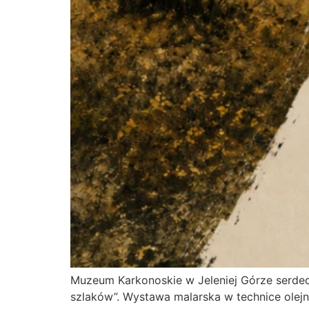
Muzeum Karkonoskie w Jeleniej Górze serde
szlaków”. Wystawa malarska w technice olejne