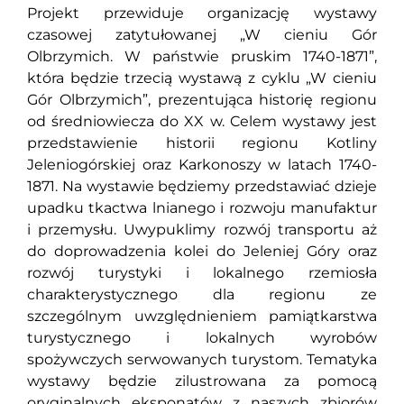
Projekt przewiduje organizację wystawy
czasowej zatytułowanej „W cieniu Gór
Olbrzymich. W państwie pruskim 1740-1871”,
która będzie trzecią wystawą z cyklu „W cieniu
Gór Olbrzymich”, prezentująca historię regionu
od średniowiecza do XX w. Celem wystawy jest
przedstawienie historii regionu Kotliny
Jeleniogórskiej oraz Karkonoszy w latach 1740-
1871. Na wystawie będziemy przedstawiać dzieje
upadku tkactwa lnianego i rozwoju manufaktur
i przemysłu. Uwypuklimy rozwój transportu aż
do doprowadzenia kolei do Jeleniej Góry oraz
rozwój turystyki i lokalnego rzemiosła
charakterystycznego dla regionu ze
szczególnym uwzględnieniem pamiątkarstwa
turystycznego i lokalnych wyrobów
spożywczych serwowanych turystom. Tematyka
wystawy będzie zilustrowana za pomocą
oryginalnych eksponatów z naszych zbiorów