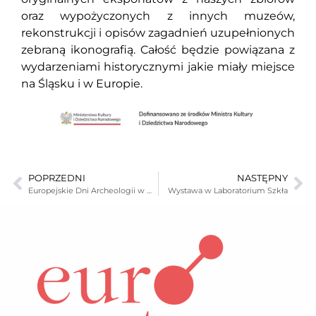
oraz wypożyczonych z innych muzeów,
rekonstrukcji i opisów zagadnień uzupełnionych
zebraną ikonografią. Całość będzie powiązana z
wydarzeniami historycznymi jakie miały miejsce
na Śląsku i w Europie.
POPRZEDNI
NASTĘPNY
Europejskie Dni Archeologii w Muzeum Karkonoskim w Jeleniej Górze.
Wystawa w Laboratorium Szkła