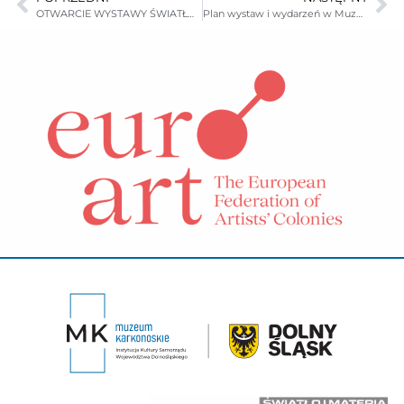
OTWARCIE WYSTAWY ŚWIATŁO I MATERIA
Plan wystaw i wydarzeń w Muzeum Karkonoskim w Jeleniej Górze 2013