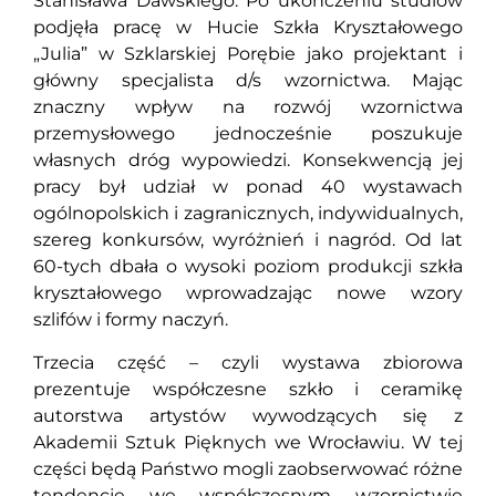
Stanisława Dawskiego. Po ukończeniu studiów
podjęła pracę w Hucie Szkła Kryształowego
„Julia” w Szklarskiej Porębie jako projektant i
główny specjalista d/s wzornictwa. Mając
znaczny wpływ na rozwój wzornictwa
przemysłowego jednocześnie poszukuje
własnych dróg wypowiedzi. Konsekwencją jej
pracy był udział w ponad 40 wystawach
ogólnopolskich i zagranicznych, indywidualnych,
szereg konkursów, wyróżnień i nagród. Od lat
60-tych dbała o wysoki poziom produkcji szkła
kryształowego wprowadzając nowe wzory
szlifów i formy naczyń.
Trzecia część – czyli wystawa zbiorowa
prezentuje współczesne szkło i ceramikę
autorstwa artystów wywodzących się z
Akademii Sztuk Pięknych we Wrocławiu. W tej
części będą Państwo mogli zaobserwować różne
tendencje we współczesnym wzornictwie