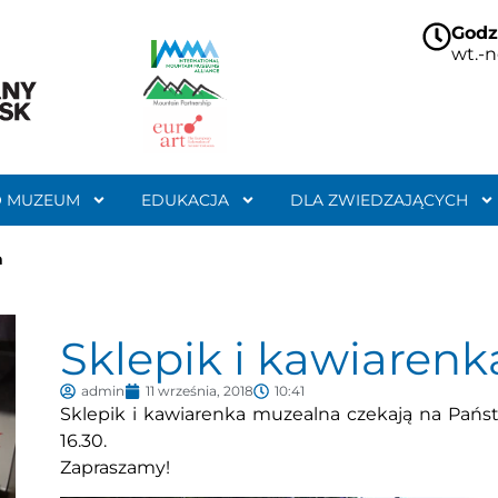
Godz
wt.-n
O MUZEUM
EDUKACJA
DLA ZWIEDZAJĄCYCH
a
Sklepik i kawiaren
admin
11 września, 2018
10:41
Sklepik i kawiarenka muzealna czekają na Pańs
16.30.
Zapraszamy!