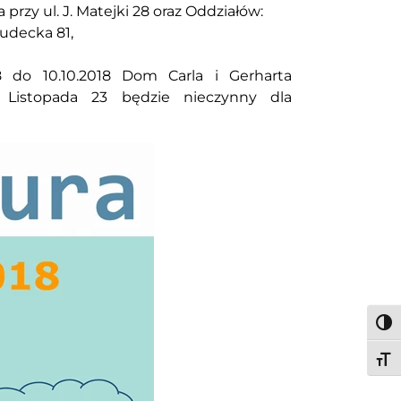
przy ul. J. Matejki 28 oraz Oddziałów:
Sudecka 81,
do 10.10.2018 Dom Carla i Gerharta
 Listopada 23 będzie nieczynny dla
Togg
Togg