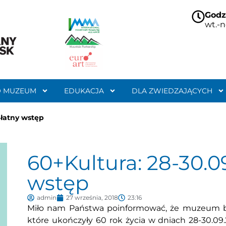
Godz
wt.-n
O MUZEUM
EDUKACJA
DLA ZWIEDZAJĄCYCH
płatny wstęp
60+Kultura: 28-30.0
wstęp
admin
27 września, 2018
23:16
Miło nam Państwa poinformować, że muzeum bie
które ukończyły 60 rok życia w dniach 28-30.