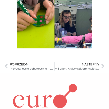
POPRZEDNI
NASTĘPNY
Przypowieśc o bohaterstwie – spotkanie ze świadkiem historii
Millefiori. Kwiaty szkłem malowane