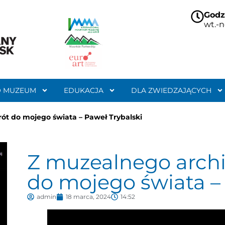
Godz
wt.-n
O MUZEUM
EDUKACJA
DLA ZWIEDZAJĄCYCH
t do mojego świata – Paweł Trybalski
Z muzealnego arch
do mojego świata – 
admin
18 marca, 2024
14:52