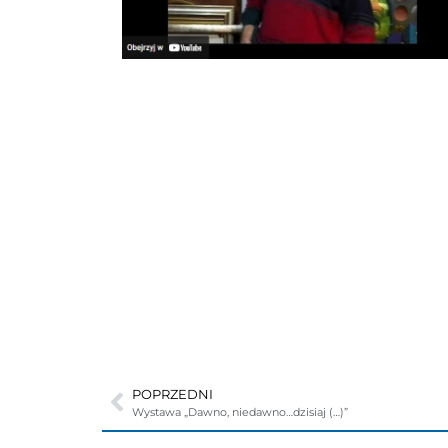
POPRZEDNI
Wystawa „Dawno, niedawno…dzisiaj (…)”