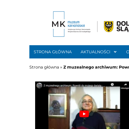
STRONA GŁÓWNA
AKTUALNOŚCI
Strona główna
»
Z muzealnego archiwum: Powró