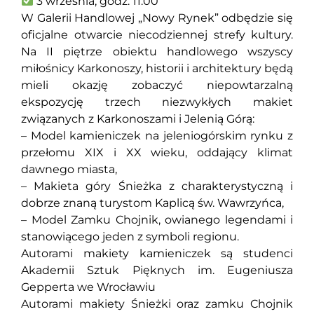
3 września, godz. 11:00
W Galerii Handlowej „Nowy Rynek” odbędzie się
oficjalne otwarcie niecodziennej strefy kultury.
Na II piętrze obiektu handlowego wszyscy
miłośnicy Karkonoszy, historii i architektury będą
mieli okazję zobaczyć niepowtarzalną
ekspozycję trzech niezwykłych makiet
związanych z Karkonoszami i Jelenią Górą:
– Model kamieniczek na jeleniogórskim rynku z
przełomu XIX i XX wieku, oddający klimat
dawnego miasta,
– Makieta góry Śnieżka z charakterystyczną i
dobrze znaną turystom Kaplicą św. Wawrzyńca,
– Model Zamku Chojnik, owianego legendami i
stanowiącego jeden z symboli regionu.
Autorami makiety kamieniczek są studenci
Akademii Sztuk Pięknych im. Eugeniusza
Gepperta we Wrocławiu
Autorami makiety Śnieżki oraz zamku Chojnik