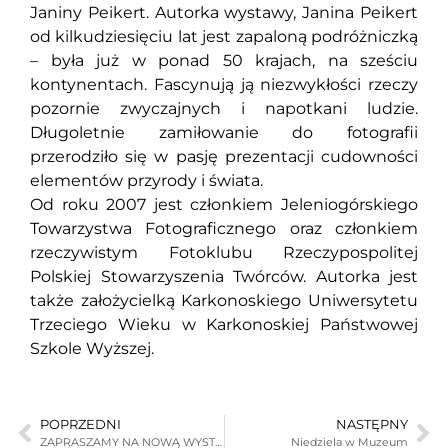
Janiny Peikert. Autorka wystawy, Janina Peikert
od kilkudziesięciu lat jest zapaloną podróżniczką
– była już w ponad 50 krajach, na sześciu
kontynentach. Fascynują ją niezwykłości rzeczy
pozornie zwyczajnych i napotkani ludzie.
Długoletnie zamiłowanie do fotografii
przerodziło się w pasję prezentacji cudowności
elementów przyrody i świata.
Od roku 2007 jest członkiem Jeleniogórskiego
Towarzystwa Fotograficznego oraz członkiem
rzeczywistym Fotoklubu Rzeczypospolitej
Polskiej Stowarzyszenia Twórców. Autorka jest
także założycielką Karkonoskiego Uniwersytetu
Trzeciego Wieku w Karkonoskiej Państwowej
Szkole Wyższej.
POPRZEDNI
NASTĘPNY
ZAPRASZAMY NA NOWĄ WYSTAWĘ CZASOWĄ (23.01. – 24.02.2014 r.).
Niedziela w Muzeum