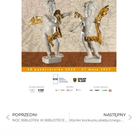
POPRZEDNI
NASTĘPNY
NOC BIBLIOTEK W BIBLIOTECE MUZEUM KARKONOSKIEGO W JELENIEJ GÓRZE
Wyniki konkursu plastycznego pt. „NA SZLAKU DO STOLICY DOLNEGO ŚLĄSKA”