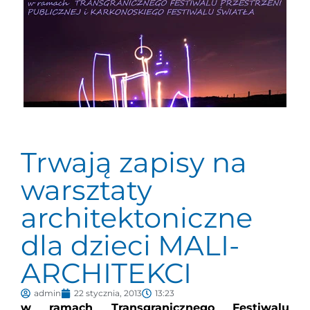
Trwają zapisy na
warsztaty
architektoniczne
dla dzieci MALI-
ARCHITEKCI
admin
22 stycznia, 2013
13:23
w ramach Transgranicznego Festiwalu