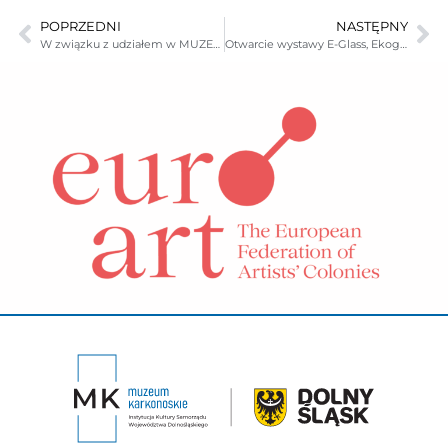
POPRZEDNI
NASTĘPNY
W związku z udziałem w MUZEALNYCH SPOTKANIACH POKOLEŃ organizowanych w ramach Dnia Babci i Dnia Dziadka w dnaich 19, 20, 21 i 22 stycznia 2013 r. zapraszamy wszystkich dziadków wraz ze swoimi pociechami na bezpłatne zwiedzanie muzeum.
Otwarcie wystawy E-Glass, Ekoglass Festiwalu 2012.