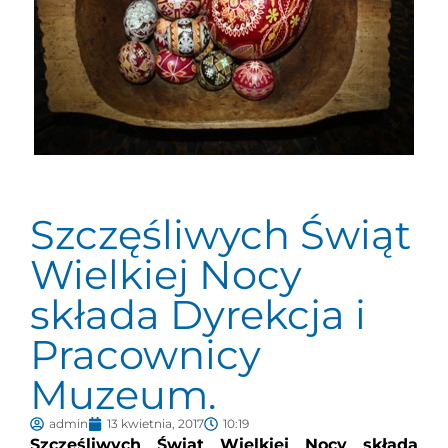
Szczęśliwych Świąt
Wielkiej Nocy
składa Dyrekcja i
Pracownicy
Muzeum.
admin
13 kwietnia, 2017
10:19
Szczęśliwych Świąt Wielkiej Nocy składa