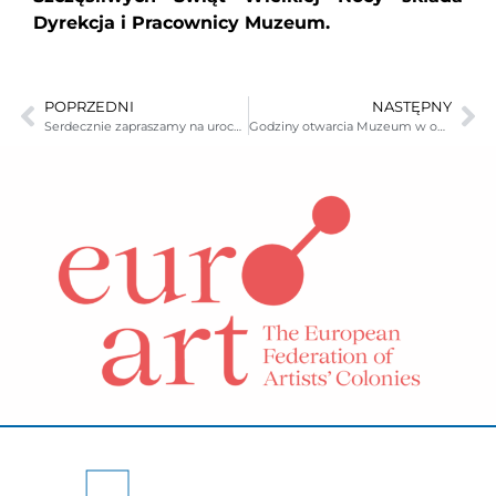
Dyrekcja i Pracownicy Muzeum.
POPRZEDNI
NASTĘPNY
Serdecznie zapraszamy na uroczyste otwarcie wystawy 7 kwietnia o godzinie 16.00 w salach Muzeum Karkonoskiego w Jeleniej Górze
Godziny otwarcia Muzeum w okresie świątecznym: