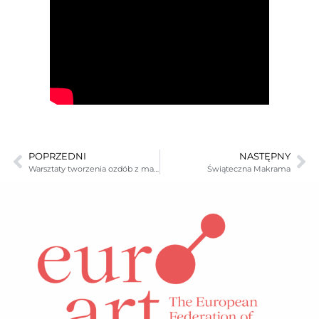
POPRZEDNI
NASTĘPNY
Warsztaty tworzenia ozdób z masy porcelanowej…
Świąteczna Makrama