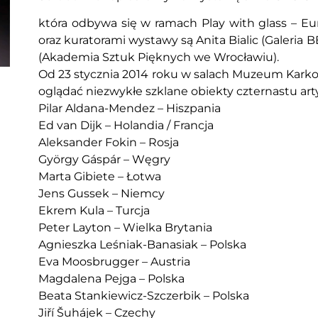
która odbywa się w ramach Play with glass – Eur
oraz kuratorami wystawy są Anita Bialic (Galeria 
(Akademia Sztuk Pięknych we Wrocławiu).
Od 23 stycznia 2014 roku w salach Muzeum Kark
oglądać niezwykłe szklane obiekty czternastu art
Pilar Aldana-Mendez – Hiszpania
Ed van Dijk – Holandia / Francja
Aleksander Fokin – Rosja
György Gáspár – Węgry
Marta Gibiete – Łotwa
Jens Gussek – Niemcy
Ekrem Kula – Turcja
Peter Layton – Wielka Brytania
Agnieszka Leśniak-Banasiak – Polska
Eva Moosbrugger – Austria
Magdalena Pejga – Polska
Beata Stankiewicz-Szczerbik – Polska
Jiří Šuhájek – Czechy