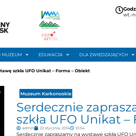
Godz
wt.-n
O MUZEUM
EDUKACJA
DLA ZWIEDZAJĄCYCH
tawę szkła UFO Unikat – Forma – Obiekt
Muzeum Karkonoskie
Serdecznie zapras
szkła UFO Unikat –
admin
22 stycznia, 2014
10:54
Serdecznie zapraszamy na wystawę szkła UFO Uni