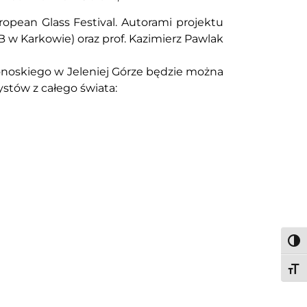
opean Glass Festival. Autorami projektu
BB w Karkowie) oraz prof. Kazimierz Pawlak
onoskiego w Jeleniej Górze będzie można
ystów z całego świata:
Togg
Togg