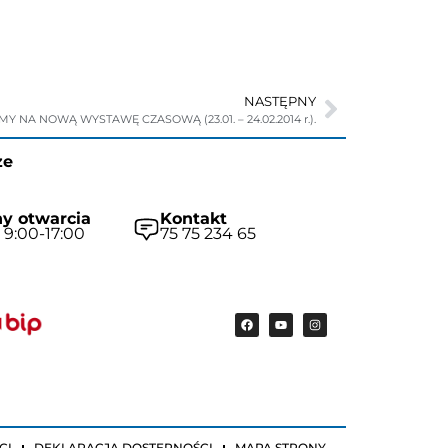
NASTĘPNY
Y NA NOWĄ WYSTAWĘ CZASOWĄ (23.01. – 24.02.2014 r.).
ze
y otwarcia
Kontakt
 9:00-17:00
75 75 234 65
CI
DEKLARACJA DOSTĘPNOŚCI
MAPA STRONY