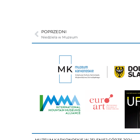
POPRZEDNI
Niedziela w Muzeum
MUZEUM KARKONOSKIE W JELENIEJ GÓRZE 2024