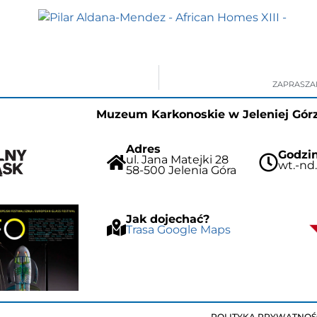
ZAPRASZAM
Muzeum Karkonoskie w Jeleniej Gór
Adres
Godzin
ul. Jana Matejki 28
wt.-nd.
58-500 Jelenia Góra
Jak dojechać?
Trasa Google Maps
POLITYKA PRYWATNOŚ