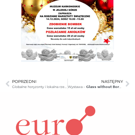
POPRZEDNI
NASTĘPNY
Globalne horyzonty i lokalna rzeczywistość. Życie na Śląsku w erze Habsburgów – wykład
Wystawa – 𝗚𝗹𝗮𝘀𝘀 𝘄𝗶𝘁𝗵𝗼𝘂𝘁 𝗕𝗼𝗿𝗱𝗲𝗿𝘀 przedłużona do 18.02.2025