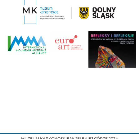
MUZEUM KARKONOSKIE W JELENIEJ GÓRZE 2024