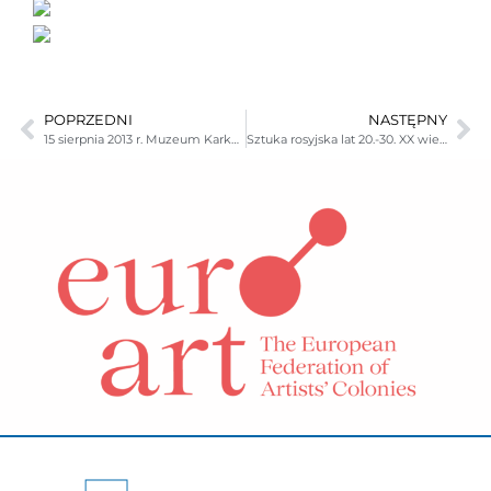
POPRZEDNI
NASTĘPNY
15 sierpnia 2013 r. Muzeum Karkonoskie w Jeleniej Górze oraz Oddziały będą czynne dla zwiedzających jak w dni powszednie.
Sztuka rosyjska lat 20.-30. XX wieku. Rysunki, akwarela, gwasze i porcelana propagandowa