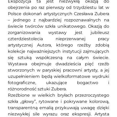
Ekspozycja ta jest niezwykłą okazją do
obejrzenia po raz pierwszy od trzydziestu lat w
Polsce dokonań artystycznych Czesława Zubera
– jednego z najbardziej rozpoznawalnych na
świecie twórców szkła unikatowego. Okazją do
zorganizowania wystawy jest jubileusz
czterdziestolecia nieprzerwanej pracy
artystycznej Autora, którego rzeźby zdobią
kolekcje najważniejszych instytucji zajmujących
się sztuką współczesną na całym świecie.
Wystawa obejmuje dwadzieścia pięć rzeźb
stworzonych w paryskiej pracowni artysty, a jej
uzupełnieniem będą wielkoformatowe wydruki
fotograficzne, ukazujące bogactwo i
różnorodność sztuki Zubera.
Rzeźbione w wielkich bryłach przezroczystego
szkła „głowy”, rytowane i pokrywane kolorową,
transparentną emalią przykuwają uwagę dzięki
niezwykłej sile wyrazu oraz ekspresji. Artysta