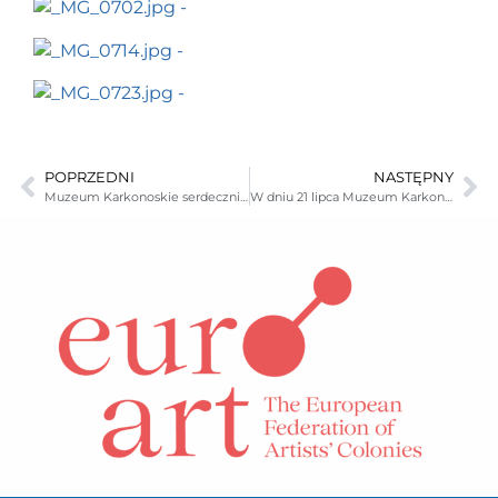
POPRZEDNI
NASTĘPNY
Muzeum Karkonoskie serdecznie zaprasza na E-glass. Ekoglass Festiwal 2012.
W dniu 21 lipca Muzeum Karkonoskie w Jeleniej Górze zaszczycili swoją obecnością Pan Bogdan Zdrojewski