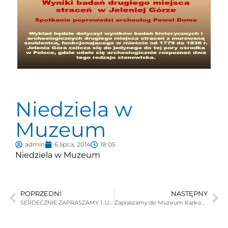
Niedziela w
Muzeum
admin
6 lipca, 2014
18:05
Niedziela w Muzeum
POPRZEDNI
NASTĘPNY
SERDECZNIE ZAPRASZAMY 1. LIPCA O GODZ. 17:00 NA OTWARCIE WYSTAWY MALARSTWO FLAMANDZKIE.
Zapraszamy do Muzeum Karkonoskiego w Jeleniej Górze na kolejną wystawę szkła artystycznego.