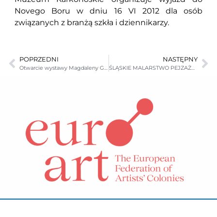
Novego Boru w dniu 16 VI 2012 dla osób
związanych z branżą szkła i dziennikarzy.
POPRZEDNI
NASTĘPNY
Otwarcie wystawy Magdaleny Grodzińskiej „MALARSTWO I RYSUNEK”
ŚLĄSKIE MALARSTWO PEJZAŻOWE 2 POŁ. XIX I 1 POŁ. XX W.