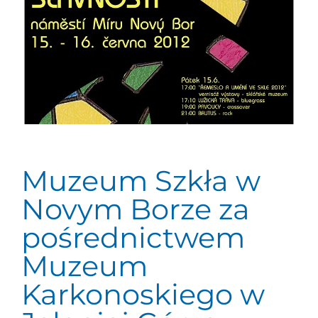
Muzeum Szkła w
Novym Borze za
pośrednictwem
Muzeum
Karkonoskiego w