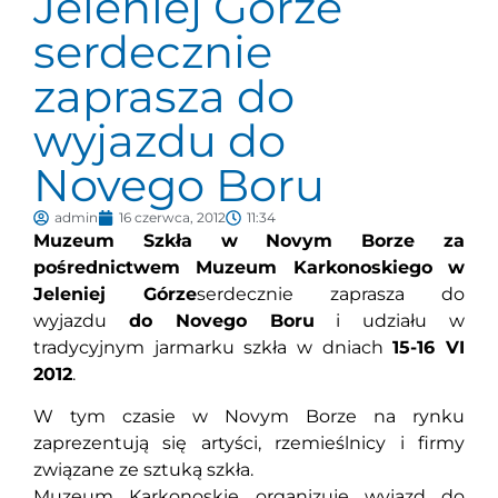
Jeleniej Górze
serdecznie
zaprasza do
wyjazdu do
Novego Boru
admin
16 czerwca, 2012
11:34
Muzeum Szkła w Novym Borze za
pośrednictwem Muzeum Karkonoskiego w
Jeleniej Górze
serdecznie zaprasza do
wyjazdu
do Novego Boru
i udziału w
tradycyjnym jarmarku szkła w dniach
15-16 VI
2012
.
W tym czasie w Novym Borze na rynku
zaprezentują się artyści, rzemieślnicy i firmy
związane ze sztuką szkła.
Muzeum Karkonoskie organizuje wyjazd do