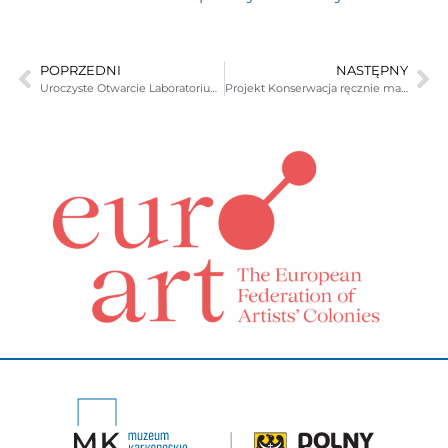
POPRZEDNI
NASTĘPNY
Uroczyste Otwarcie Laboratorium Szkła
Projekt Konserwacja ręcznie malowanych Wzorników szklarskich ze zbiorów Muzeum Karkonoskiego w Jeleniej Górze