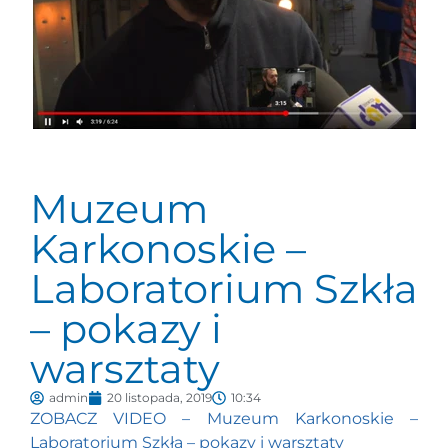
Muzeum
Karkonoskie –
Laboratorium Szkła
– pokazy i
warsztaty
admin
20 listopada, 2019
10:34
ZOBACZ VIDEO – Muzeum Karkonoskie –
Laboratorium Szkła – pokazy i warsztaty