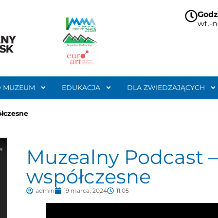
Godz
wt.-n
O MUZEUM
EDUKACJA
DLA ZWIEDZAJĄCYCH
ółczesne
Muzealny Podcast –
współczesne
admin
19 marca, 2024
11:05