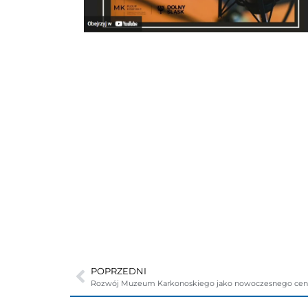
POPRZEDNI
Rozwój Muzeum Karkonoskiego jako nowoczesnego centr