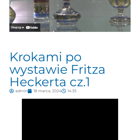
Krokami po
wystawie Fritza
Heckerta cz.1
admin
18 marca, 2024
14:35