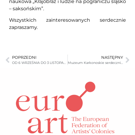
naukowa „Krajobraz i ludzie na pograniczu śląsko
– saksońskim”.
Wszystkich zainteresowanych serdecznie
zapraszamy.
POPRZEDNI
NASTĘPNY
OD 6 WRZEŚNIA DO 3 LISTOPADA 2013
Muzeum Karkonoskie serdecznie zaprasza na kolejne spotkanie z cyklu Niedziela w Muzeum, które odbędzie się 06.10.2013 o godzinie 11:00.