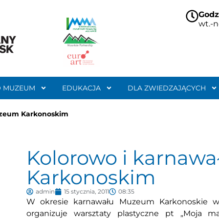
Godz
wt.-n
O MUZEUM
EDUKACJA
DLA ZWIEDZAJĄCYCH
uzeum Karkonoskim
Kolorowo i karnaw
Karkonoskim
admin
15 stycznia, 2011
08:35
W okresie karnawału Muzeum Karkonoskie w J
organizuje warsztaty plastyczne pt „Moja m