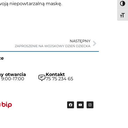
woją niepowtarzalną maskę.
Togg
Togg
NASTĘPNY
ZAPROSZENIE NA WOJSKOWY DZIEŃ DZIECKA
ze
y otwarcia
Kontakt
 9:00-17:00
75 75 234 65