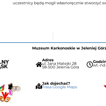
uczestnicy będą mogli własnoręcznie stworzyć s
Muzeum Karkonoskie w Jeleniej Gór
Adres
Godzin
ul. Jana Matejki 28
wt.-nd.
58-500 Jelenia Góra
Jak dojechać?
Trasa Google Maps