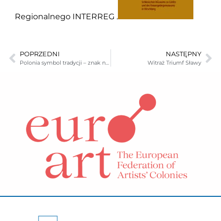
Regionalnego INTERREG .
POPRZEDNI
NASTĘPNY
Polonia symbol tradycji – znak nowoczesności w stulecie odrodzenia Polski, Duch – Nadzieja – Naród – Zwycięstwo
Witraż Triumf Sławy