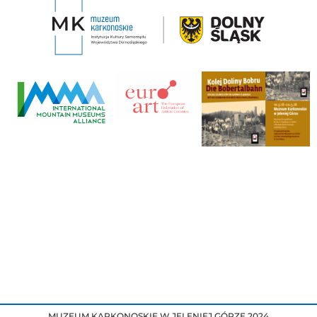
MUZEUM KARKONOSKIE W JELENIEJ GÓRZE 2024