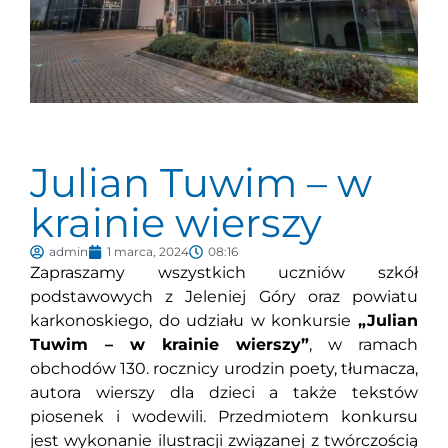
Julian Tuwim – w
krainie wierszy
admin
1 marca, 2024
08:16
Zapraszamy wszystkich uczniów szkół
podstawowych z Jeleniej Góry oraz powiatu
karkonoskiego, do udziału w konkursie
„Julian
Tuwim – w krainie wierszy”
, w ramach
obchodów 130. rocznicy urodzin poety, tłumacza,
autora wierszy dla dzieci a także tekstów
piosenek i wodewili. Przedmiotem konkursu
jest wykonanie ilustracji związanej z twórczością