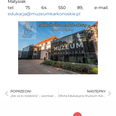
Matysiak
tel: 75 64 550 89, e-mail:
edukacja@muzeumkarkonoskie.pl
POPRZEDNI
NASTĘPNY
„Ale za to niedziela” – wernisaż wystawy
Oferta Edukacyjna Muzeum Karkonoskiego