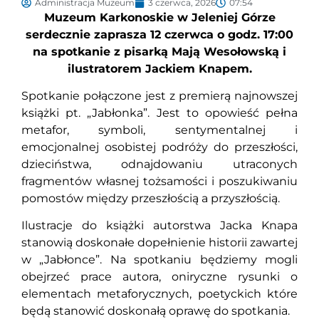
Administracja Muzeum
3 czerwca, 2026
07:54
Muzeum Karkonoskie w Jeleniej Górze
serdecznie zaprasza 12 czerwca o godz. 17:00
na spotkanie z pisarką Mają Wesołowską i
ilustratorem Jackiem Knapem.
Spotkanie połączone jest z premierą najnowszej
książki pt. „Jabłonka”. Jest to opowieść pełna
metafor, symboli, sentymentalnej i
emocjonalnej osobistej podróży do przeszłości,
dzieciństwa, odnajdowaniu utraconych
fragmentów własnej tożsamości i poszukiwaniu
pomostów między przeszłością a przyszłością.
Ilustracje do książki autorstwa Jacka Knapa
stanowią doskonałe dopełnienie historii zawartej
w „Jabłonce”. Na spotkaniu będziemy mogli
obejrzeć prace autora, oniryczne rysunki o
elementach metaforycznych, poetyckich które
będą stanowić doskonałą oprawę do spotkania.