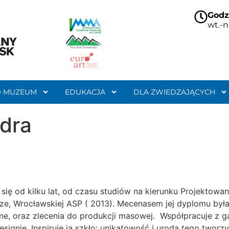
Godz
wt.-n
O MUZEUM
EDUKACJA
DLA ZWIEDZAJĄCYCH
dra
ię od kilku lat, od czasu studiów na kierunku Projektowan
e, Wrocławskiej ASP ( 2013). Mecenasem jej dyplomu była
e, oraz zlecenia do produkcji masowej. Współpracuje z gal
designie. Inspiruje ją szkło: unikatowość i uroda tego two