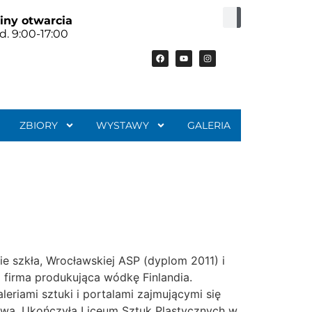
iny otwarcia
d. 9:00-17:00
ZBIORY
WYSTAWY
GALERIA
ie szkła, Wrocławskiej ASP (dyplom 2011) i
 firma produkująca wódkę Finlandia.
eriami sztuki i portalami zajmującymi się
rzywa. Ukończyła Liceum Sztuk Plastycznych w