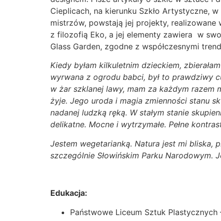
Cieplicach, na kierunku Szkło Artystyczne, w
mistrzów, powstają jej projekty, realizowane
z filozofią Eko, a jej elementy zawiera w swoj
Glass Garden, zgodne z współczesnymi tren
Kiedy byłam kilkuletnim dzieckiem, zbierałam
wyrwana z ogrodu babci, był to prawdziwy cu
w żar szklanej lawy, mam za każdym razem me
żyje. Jego uroda i magia zmienności stanu s
nadanej ludzką ręką. W stałym stanie skupie
delikatne. Mocne i wytrzymałe. Pełne kontras
Jestem wegetarianką. Natura jest mi bliska,
szczególnie Słowińskim Parku Narodowym. Je
Edukacja:
Państwowe Liceum Sztuk Plastycznych – 