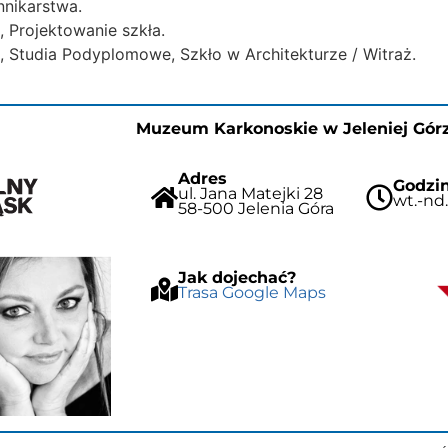
nnikarstwa.
 Projektowanie szkła.
 Studia Podyplomowe, Szkło w Architekturze / Witraż.
Muzeum Karkonoskie w Jeleniej Gór
Adres
Godzin
ul. Jana Matejki 28
wt.-nd.
58-500 Jelenia Góra
Jak dojechać?
Trasa Google Maps