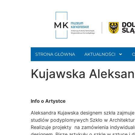
STRONA GŁÓWNA
AKTUALNOŚCI
Kujawska Aleksan
Info o Artystce
Aleksandra Kujawska designem szkła zajmuje s
studiów podyplomywych Szkło w Architekturz
Realizuje projekty na zamówienia indywidualn
designem. Pisze artykuły o szkle w sztuce i 