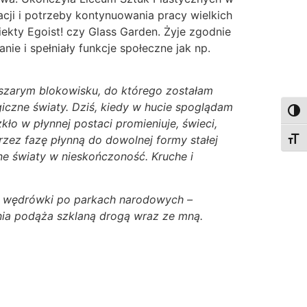
acji i potrzeby kontynuowania pracy wielkich
ekty Egoist! czy Glass Garden. Żyje zgodnie
nie i spełniały funkcje społeczne jak np.
W szarym blokowisku, do którego zostałam
giczne światy. Dziś, kiedy w hucie spoglądam
Togg
o w płynnej postaci promieniuje, świeci,
rzez fazę płynną do dowolnej formy stałej
Togg
ne światy w nieskończoność. Kruche i
bię wędrówki po parkach narodowych –
nia podąża szklaną drogą wraz ze mną.