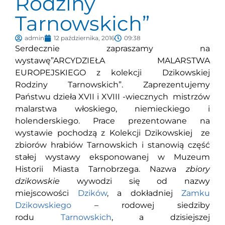
Rodziny
Tarnowskich”
admin
12 października, 2016
09:38
Serdecznie zapraszamy na
wystawę”ARCYDZIEŁA MALARSTWA
EUROPEJSKIEGO z kolekcji Dzikowskiej
Rodziny Tarnowskich”. Zaprezentujemy
Państwu dzieła XVII i XVIII -wiecznych mistrzów
malarstwa włoskiego, niemieckiego i
holenderskiego. Prace prezentowane na
wystawie pochodzą z Kolekcji Dzikowskiej ze
zbiorów hrabiów Tarnowskich i stanowią część
stałej wystawy
eksponowanej w Muzeum
Historii Miasta Tarnobrzega. Nazwa
zbiory
dzikowskie
wywodzi się od nazwy
miejscowości
Dzików
, a dokładniej
Zamku
Dzikowskiego
– rodowej siedziby
rodu
Tarnowskich
, a dzisiejszej