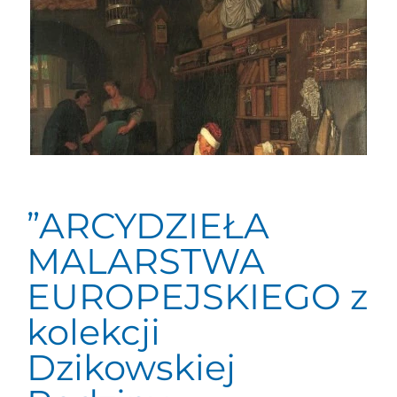
”ARCYDZIEŁA
MALARSTWA
EUROPEJSKIEGO z
kolekcji
Dzikowskiej