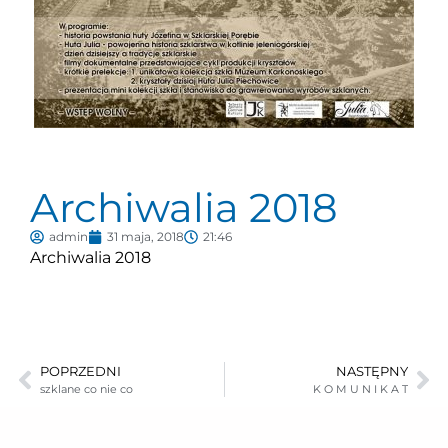
Archiwalia 2018
admin
31 maja, 2018
21:46
Archiwalia 2018
POPRZEDNI
NASTĘPNY
szklane co nie co
K O M U N I K A T