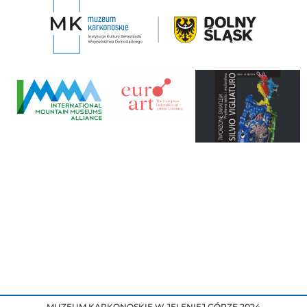
MUZEUM KARKONOSKIE W JELENIEJ GÓRZE 2024