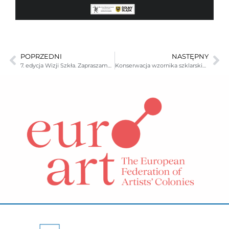
POPRZEDNI
NASTĘPNY
7. edycja Wizji Szkła. Zapraszamy serdecznie na nową wystawę w Galerii na Górze!
Konserwacja wzornika szklarskiego oraz starodruków ze zbiorów Muzeum Karkonoskiego w Jeleniej Górze