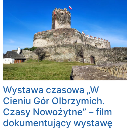
Wystawa czasowa „W
Cieniu Gór Olbrzymich.
Czasy Nowożytne” – film
dokumentujący wystawę