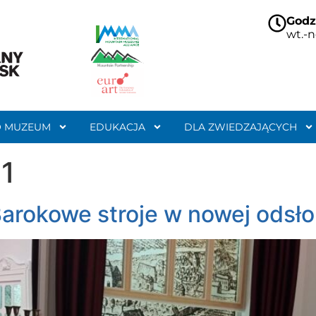
Godz
wt.-n
O MUZEUM
EDUKACJA
DLA ZWIEDZAJĄCYCH
1
Barokowe stroje w nowej odsło