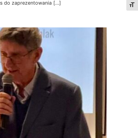
as do zaprezentowania […]
Togg