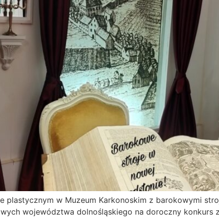
kursie plastycznym w Muzeum Karkonoskim z barokowymi st
awowych województwa dolnośląskiego na doroczny konkurs