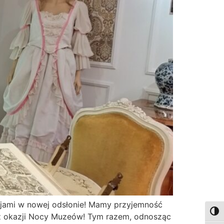
rojami w nowej odsłonie! Mamy przyjemność
Togg
 z okazji Nocy Muzeów! Tym razem, odnosząc