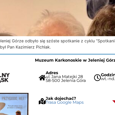
ej Górze odbyło się szóste spotkanie z cyklu “Spotkanie
ył Pan Kazimierz Pichlak.
Muzeum Karkonoskie w Jeleniej Gór
Adres
Godzin
ul. Jana Matejki 28
wt.-nd.
58-500 Jelenia Góra
Jak dojechać?
Trasa Google Maps