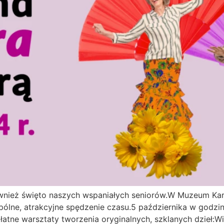
o również święto naszych wspaniałych seniorów.W Muzeum K
spólne, atrakcyjne spędzenie czasu.5 października w godz
atne warsztaty tworzenia oryginalnych, szklanych dzieł:Wi