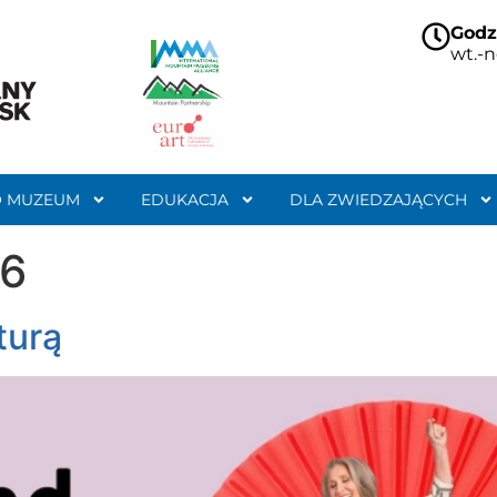
Godz
wt.-n
O MUZEUM
EDUKACJA
DLA ZWIEDZAJĄCYCH
26
turą