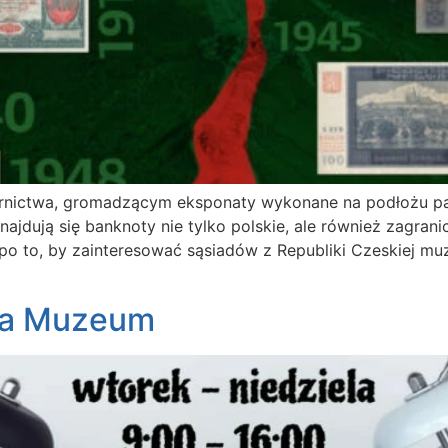
nictwa, gromadzącym eksponaty wykonane na podłożu pa
najdują się banknoty nie tylko polskie, ale również zagran
o to, by zainteresować sąsiadów z Republiki Czeskiej muz
ia Muzeum