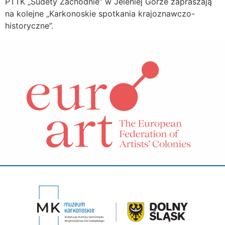
PTTK „Sudety Zachodnie” w Jeleniej Górze zapraszają
na kolejne „Karkonoskie spotkania krajoznawczo-
historyczne”.