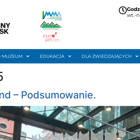
Godz
wt.-n
O MUZEUM
EDUKACJA
DLA ZWIEDZAJĄCYCH
5
nd – Podsumowanie.