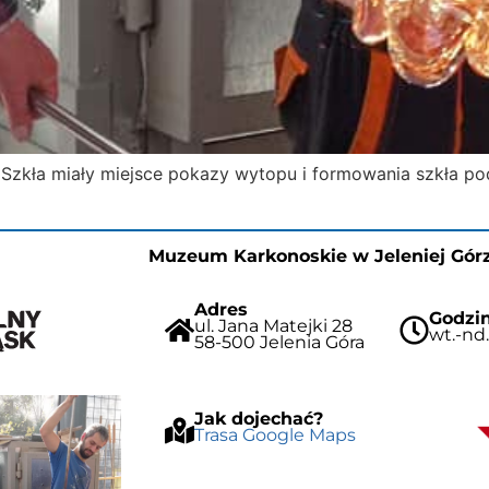
 Szkła miały miejsce pokazy wytopu i formowania szkła po
Muzeum Karkonoskie w Jeleniej Gór
Adres
Godzin
ul. Jana Matejki 28
wt.-nd.
58-500 Jelenia Góra
Jak dojechać?
Trasa Google Maps