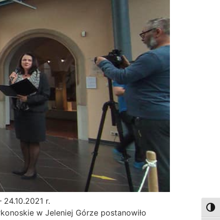
24.10.2021 r.
Togg
konoskie w Jeleniej Górze postanowiło