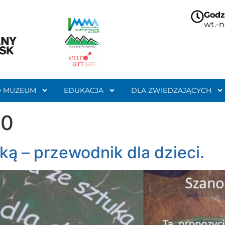
Godz
wt.-n
O MUZEUM
EDUKACJA
DLA ZWIEDZAJĄCYCH
20
ą – przewodnik dla dzieci.