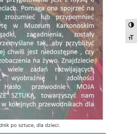
Togg
Togg
ik po sztuce, dla dzieci.