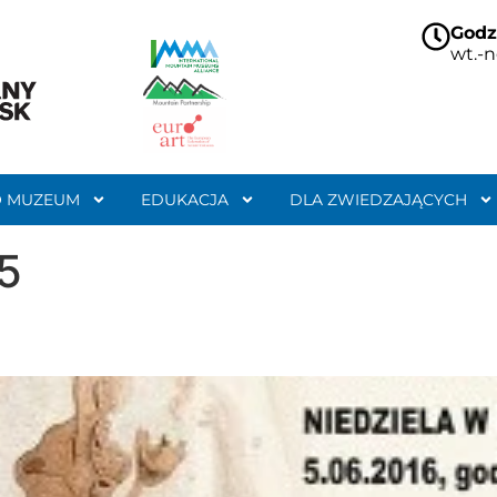
Godz
wt.-n
O MUZEUM
EDUKACJA
DLA ZWIEDZAJĄCYCH
5