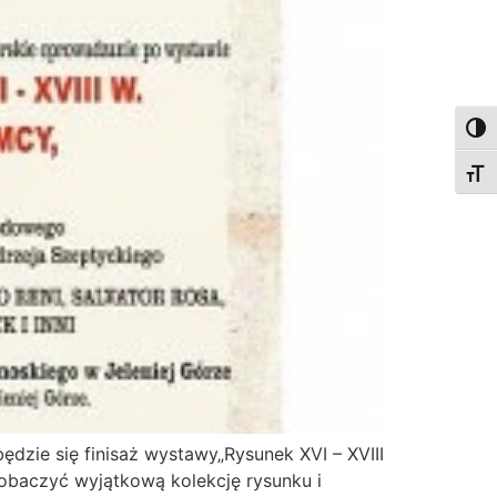
Togg
Togg
ędzie się finisaż wystawy„Rysunek XVI – XVIII
zobaczyć wyjątkową kolekcję rysunku i