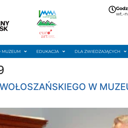
Godz
wt.-n
O MUZEUM
EDUKACJA
DLA ZWIEDZAJĄCYCH
9
 WOŁOSZAŃSKIEGO W MUZE