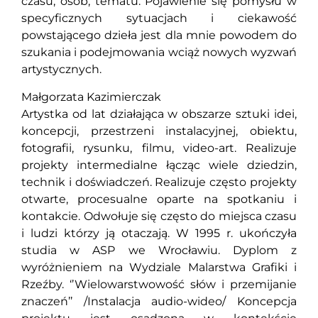
czasu, osób, tematu. Pojawienie się pomysłu w
specyficznych sytuacjach i ciekawość
powstającego dzieła jest dla mnie powodem do
szukania i podejmowania wciąż nowych wyzwań
artystycznych.
Małgorzata Kazimierczak
Artystka od lat działająca w obszarze sztuki idei,
koncepcji, przestrzeni instalacyjnej, obiektu,
fotografii, rysunku, filmu, video-art. Realizuje
projekty intermedialne łącząc wiele dziedzin,
technik i doświadczeń. Realizuje często projekty
otwarte, procesualne oparte na spotkaniu i
kontakcie. Odwołuje się często do miejsca czasu
i ludzi którzy ją otaczają. W 1995 r. ukończyła
studia w ASP we Wrocławiu. Dyplom z
wyróżnieniem na Wydziale Malarstwa Grafiki i
Rzeźby. ‘’Wielowarstwowość słów i przemijanie
znaczeń’’ /Instalacja audio-wideo/ Koncepcja