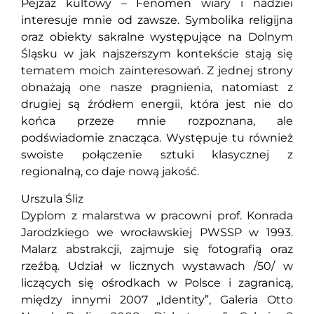
Pejzaż kultowy – Fenomen wiary i nadziei
interesuje mnie od zawsze. Symbolika religijna
oraz obiekty sakralne występujące na Dolnym
Śląsku w jak najszerszym kontekście stają się
tematem moich zainteresowań. Z jednej strony
obnażają one nasze pragnienia, natomiast z
drugiej są źródłem energii, która jest nie do
końca przeze mnie rozpoznana, ale
podświadomie znacząca. Występuje tu również
swoiste połączenie sztuki klasycznej z
regionalną, co daje nową jakość.
Urszula Śliz
Dyplom z malarstwa w pracowni prof. Konrada
Jarodzkiego we wrocławskiej PWSSP w 1993.
Malarz abstrakcji, zajmuje się fotografią oraz
rzeźbą. Udział w licznych wystawach /50/ w
liczących się ośrodkach w Polsce i zagranicą,
między innymi 2007 „Identity”, Galeria Otto