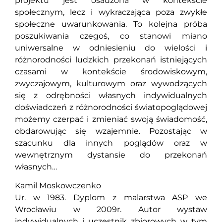
projektu jest osadzona w kontekście
społecznym, lecz i wykraczająca poza zwykłe
społeczne uwarunkowania. To kolejna próba
poszukiwania czegoś, co stanowi miano
uniwersalne w odniesieniu do wielości i
różnorodności ludzkich przekonań istniejących
czasami w kontekście środowiskowym,
zwyczajowym, kulturowym oraz wywodzących
się z odrębności własnych indywidualnych
doświadczeń z różnorodności światopoglądowej
możemy czerpać i zmieniać swoją świadomość,
obdarowując się wzajemnie. Pozostając w
szacunku dla innych poglądów oraz w
wewnętrznym dystansie do przekonań
własnych…
Kamil Moskowczenko
Ur. w 1983. Dyplom z malarstwa ASP we
Wrocławiu w 2009r. Autor wystaw
indywidualnych i uczestnik zbiorowych w tym