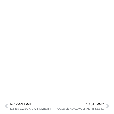
POPRZEDNI
NASTĘPNY
DZIEN DZIECKA W MUZEUM
Otwarcie wystawy „PALIMPSEST DOLNOŚLĄSKI” 06.06.2012 r.