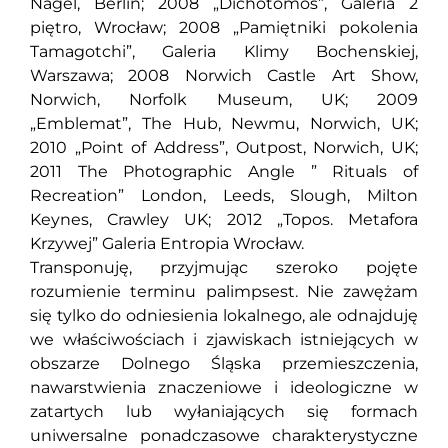
Nagel, Berlin; 2008 „Dichotomos”, Galeria 2
piętro, Wrocław; 2008 „Pamiętniki pokolenia
Tamagotchi”, Galeria Klimy Bochenskiej,
Warszawa; 2008 Norwich Castle Art Show,
Norwich, Norfolk Museum, UK; 2009
„Emblemat”, The Hub, Newmu, Norwich, UK;
2010 „Point of Address”, Outpost, Norwich, UK;
2011 The Photographic Angle ” Rituals of
Recreation” London, Leeds, Slough, Milton
Keynes, Crawley UK; 2012 „Topos. Metafora
Krzywej” Galeria Entropia Wrocław.
Transponuję, przyjmując szeroko pojęte
rozumienie terminu palimpsest. Nie zawężam
się tylko do odniesienia lokalnego, ale odnajduję
we właściwościach i zjawiskach istniejących w
obszarze Dolnego Śląska przemieszczenia,
nawarstwienia znaczeniowe i ideologiczne w
zatartych lub wyłaniających się formach
uniwersalne ponadczasowe charakterystyczne