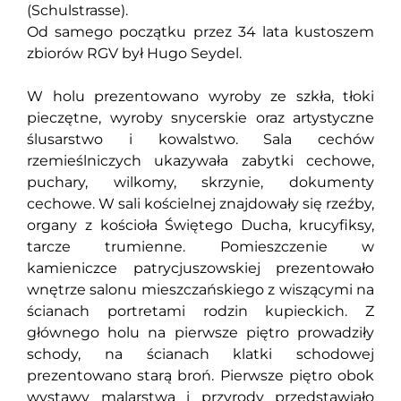
(Schulstrasse).
Od samego początku przez 34 lata kustoszem
zbiorów RGV był Hugo Seydel.
W holu prezentowano wyroby ze szkła, tłoki
pieczętne, wyroby snycerskie oraz artystyczne
ślusarstwo i kowalstwo. Sala cechów
rzemieślniczych ukazywała zabytki cechowe,
puchary, wilkomy, skrzynie, dokumenty
cechowe. W sali kościelnej znajdowały się rzeźby,
organy z kościoła Świętego Ducha, krucyfiksy,
tarcze trumienne. Pomieszczenie w
kamieniczce patrycjuszowskiej prezentowało
wnętrze salonu mieszczańskiego z wiszącymi na
ścianach portretami rodzin kupieckich. Z
głównego holu na pierwsze piętro prowadziły
schody, na ścianach klatki schodowej
prezentowano starą broń. Pierwsze piętro obok
wystawy malarstwa i przyrody przedstawiało