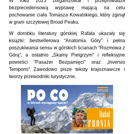
W roku 2023 zorganizował i przeprowadził
bezprecedensową wyprawę mającą na celu
pochowanie ciała Tomasza Kowalskiego, który zginął
w grani szczytowej Broad Peaku.
W dorobku literatury górskiej Rafała ukazały się
książki: bestsellerowa “Anatomia Góry” i pełna
poszukiwania sensu w górskich ścianach “Rozmowa z
Górą”, a ostatnio „Skalny Pielgrzym” i refleksyjne
powieści “Pasażer Bezpamięci” oraz „Inversio
Temporis” Zawodowo pisze teksty krajoznawcze i
tworzy przewodniki turystyczne.